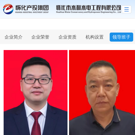
世界杯官网线上平台
企业简介
企业荣誉
企业资质
机构设置
领导班子