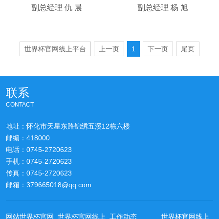
副总经理 仇 晨
副总经理 杨 旭
世界杯官网线上平台
上一页
1
下一页
尾页
联系
CONTACT
地址：怀化市天星东路锦绣五溪12栋六楼
邮编：418000
电话：0745-2720623
手机：0745-2720623
传真：0745-2720623
邮箱：379665018@qq.com
网站世界杯官网
世界杯官网线上
工作动态
世界杯官网线上