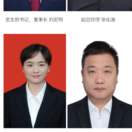
党支部书记、董事长 刘宏明
副总经理 张化湘