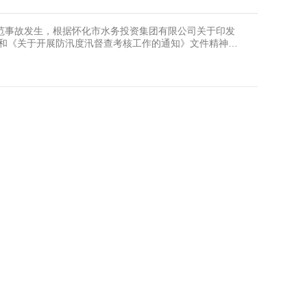
范事故发生，根据怀化市水务投资集团有限公司关于印发
知和《关于开展防汛度汛督查考核工作的通知》文件精神，
管科对怀化市主城区