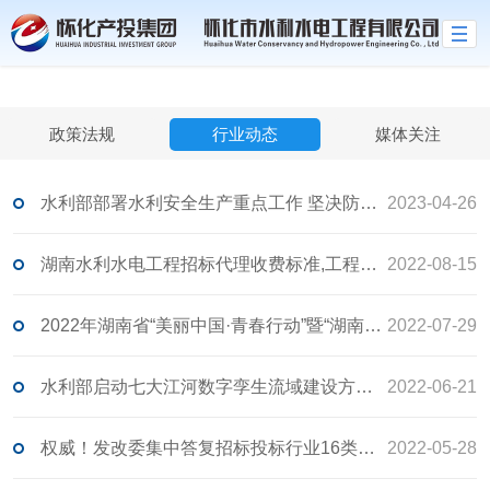
世界杯官网线上平台
政策法规
行业动态
媒体关注
水利部部署水利安全生产重点工作 坚决防范遏制重特大事故发生
2023-04-26
湖南水利水电工程招标代理收费标准,工程施工资质办理
2022-08-15
2022年湖南省“美丽中国·青春行动”暨“湖南河小青·奋进新征程”系列活动启动
2022-07-29
水利部启动七大江河数字孪生流域建设方案审查
2022-06-21
权威！发改委集中答复招标投标行业16类疑难问题
2022-05-28