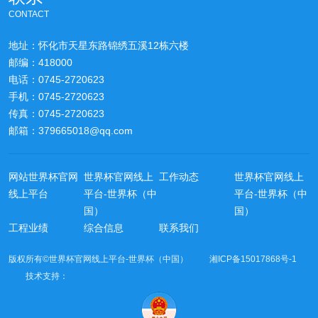
CONTACT
地址：怀化市天星东路锦绣五溪12栋六楼
邮编：418000
电话：0745-2720623
手机：0745-2720623
传真：0745-2720623
邮箱：379665018@qq.com
网站世界杯官网
世界杯官网线上
工作动态
世界杯官网线上
线上平台
平台-世界杯（中
平台-世界杯（中
国）
国）
工程业绩
综合信息
联系我们
版权所有©世界杯官网线上平台-世界杯（中国） 湘ICP备15017868号-1
技术支持：