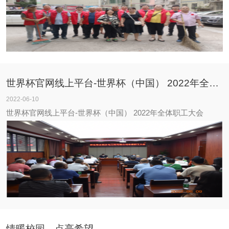
世界杯官网线上平台-世界杯（中国） 2022年全体职工大会
2022-06-10
世界杯官网线上平台-世界杯（中国） 2022年全体职工大会
情暖校园，点亮希望