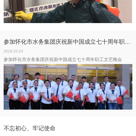
参加怀化市水务集团庆祝新中国成立七十周年职工文艺晚会
2019-10-23
参加怀化市水务集团庆祝新中国成立七十周年职工文艺晚会
不忘初心、牢记使命