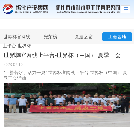
世界杯官网线上平台
世界杯官网线
光荣榜
党建之窗
工会园地
上平台-世界杯
（中国）
世界杯官网线上平台-世界杯（中国） 夏季工会活动
2023-07-10
“上善若水、活力一夏” 世界杯官网线上平台-世界杯（中国） 夏
季工会活动