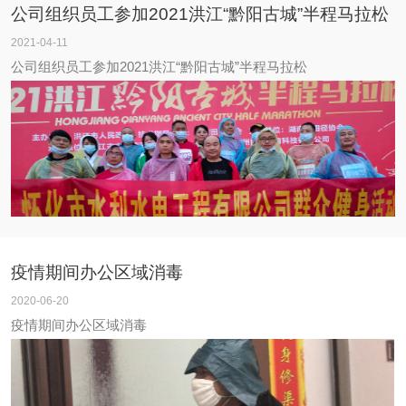
公司组织员工参加2021洪江“黔阳古城”半程马拉松
2021-04-11
公司组织员工参加2021洪江“黔阳古城”半程马拉松
疫情期间办公区域消毒
2020-06-20
疫情期间办公区域消毒