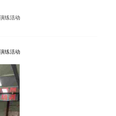
及演练活动
及演练活动