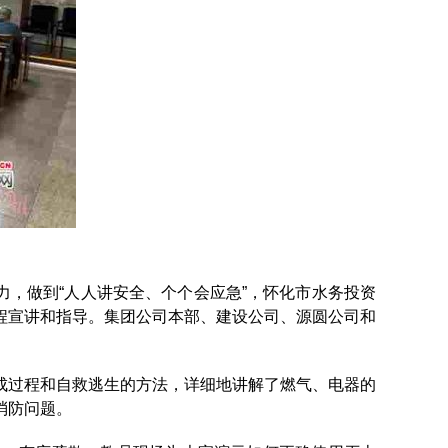
力，做到“人人讲安全、个个会应急”，怀化市水务投资
全程宣讲和指导。集团公司本部、建设公司、源圆公司和
成过程和自救逃生的方法，详细地讲解了燃气、电器的
消防问题。