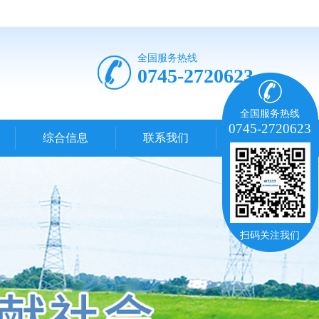
全国服务热线
0745-2720623
全国服务热线
0745-2720623
综合信息
联系我们
扫码关注我们