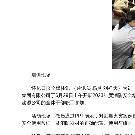
培训现场
怀化日报全媒体讯 （通讯员 杨灵 刘祥天）为
集团有限公司于6月29日上午开展2023年度消防
骏源公司的全体干部职工参加。
活动现场，教员通过PPT演示，对近期火灾案
安全使用常识，及消防器材的正确配置、使用与维护