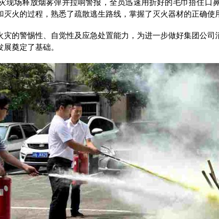
灾现场释放烟雾弹并拉响警报，全员迅速用折好的毛巾捂住口
和灭火的过程，熟悉了疏散逃生路线，掌握了灭火器材的正确使
火灾的警惕性、自觉性及应急处置能力，为进一步做好集团公司
发展奠定了基础。