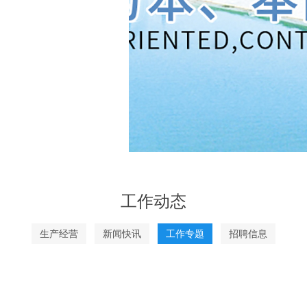
工作动态
生产经营
新闻快讯
工作专题
招聘信息