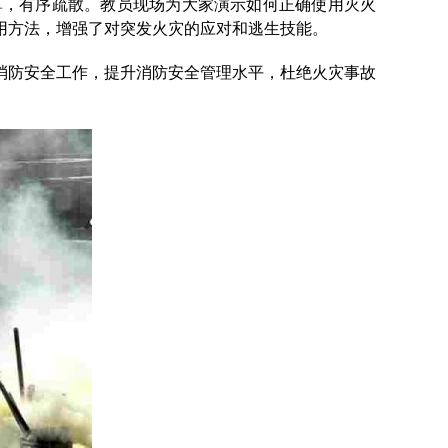
鼻，有序疏散。教员现场为大家演示如何正确使用灭火
用方法，增强了对突发火灾的应对和逃生技能。
消防安全工作，提升消防安全管理水平，杜绝火灾事故