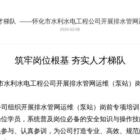
才梯队 ​ ——怀化市水利水电工程公司开展排水管
2026-03-06
筑牢岗位根基
夯实人才梯队
公司开展排水管网运维（泵站）岗
公司组织开展排水管网运维（泵站）岗前专项培
岗位学员，系统普及岗位必备的安全知识与操作技
员参与、认真参训，为公司打造专业、高效、规范