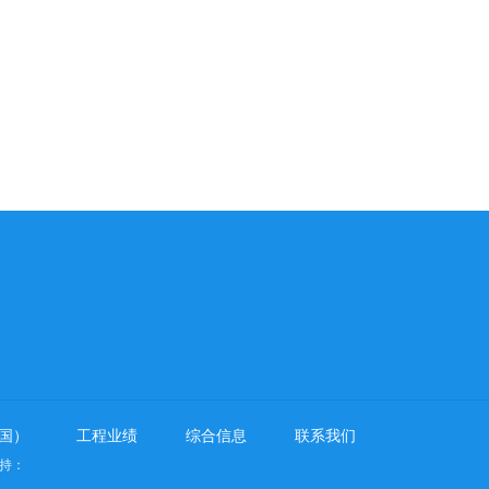
中国）
工程业绩
综合信息
联系我们
支持：