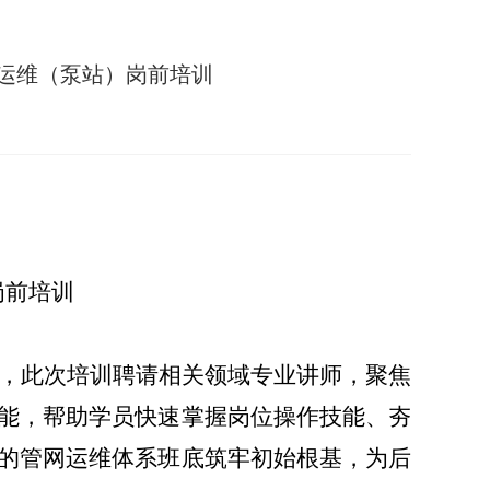
网运维（泵站）岗前培训
前培训
训，此次培训聘请相关领域专业讲师，聚焦
能，帮助学员快速掌握岗位操作技能、夯
的管网运维体系班底筑牢初始根基，为后