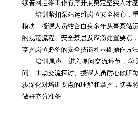
续管网运维工作有序开展奠定坚实人才
培训紧扣泵站运维岗位安全核心，
模块。授课人员结合自身多年从事泵站
的规范流程、安全禁忌及应急处置要点
掌握岗位必备的安全技能和基础操作方
培训尾声，进入提问交流环节，学
问、主动交流探讨。授课人员耐心倾听
步深化对培训要点的理解和掌握，切实
做好充分准备。