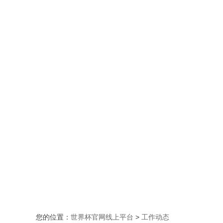
您的位置：
世界杯官网线上平台
>
工作动态