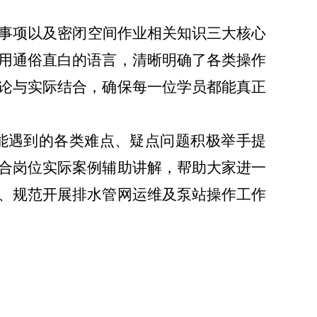
事项以及密闭空间作业相关知识三大核心
用通俗直白的语言，清晰明确了各类操作
论与实际结合，确保每一位学员都能真正
能遇到的各类难点、疑点问题积极举手提
合岗位实际案例辅助讲解，帮助大家进一
、规范开展排水管网运维及泵站操作工作