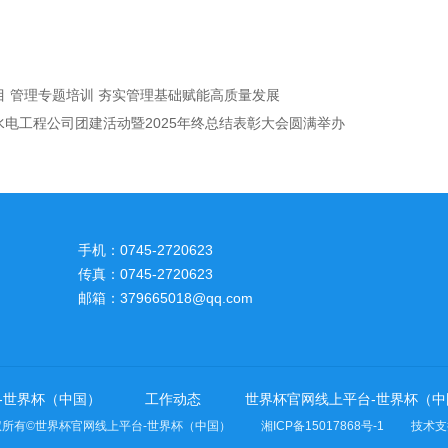
目 管理专题培训 夯实管理基础赋能高质量发展
水电工程公司团建活动暨2025年终总结表彰大会圆满举办​
手机：0745-2720623
传真：0745-2720623
邮箱：379665018@qq.com
-世界杯（中国）
工作动态
世界杯官网线上平台-世界杯（
所有©世界杯官网线上平台-世界杯（中国） 湘ICP备15017868号-1 技术