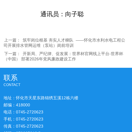
通讯员：向子聪
上一篇：
筑牢岗位根基 夯实人才梯队 ​ ——怀化市水利水电工程公
司开展排水管网运维（泵站）岗前培训
下一篇：
开新局、严纪律、促发展：世界杯官网线上平台-世界杯
（中国） 部署2026年党风廉政建设工作
联系
CONTACT
地址：怀化市天星东路锦绣五溪12栋六楼
邮编：418000
电话：0745-2720623
手机：0745-2720623
传真：0745-2720623