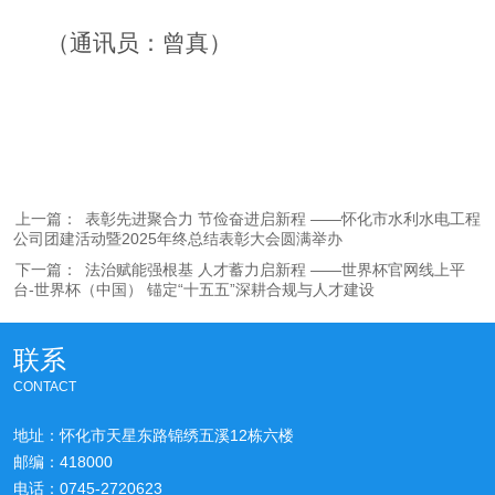
（通讯员：曾真）
上一篇：
表彰先进聚合力 节俭奋进启新程​ ——怀化市水利水电工程
公司团建活动暨2025年终总结表彰大会圆满举办​
下一篇：
法治赋能强根基 人才蓄力启新程 ——世界杯官网线上平
台-世界杯（中国） 锚定“十五五”深耕合规与人才建设
联系
CONTACT
地址：怀化市天星东路锦绣五溪12栋六楼
邮编：418000
电话：0745-2720623