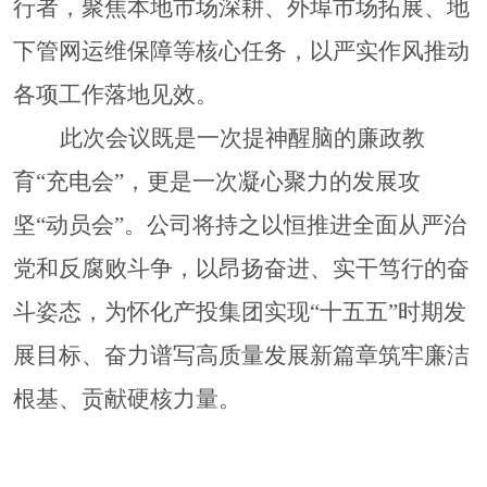
行者，
聚焦本地市场深耕、
外埠市场拓展、地
下管网运维
保障
等
核心
任务，以严实作风推动
各项
工作落地见效。
此次会议既是一次
提神醒脑的
廉政教
育
“充电会”，
更
是一次
凝心聚力的
发展
攻
坚
“动员会”。公司将持之以恒推进全面从严治
党
和
反腐败斗争，以昂扬
奋进、实干笃行
的奋
斗姿态，为怀化产投集团
实现
“十五五”
时期发
展目标、
奋力谱写
高质量发展新
篇章
筑牢廉洁
根基、贡献硬核力量
。