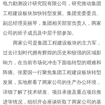
电力勘测设计研究院有限公司，研究推动集团
工程建设板块加快转型发展。集团党委委员、
副总经理吴丽琴，集团相关部室负责人，两家
公司的班子成员及中层干部参加。
两家公司是集团工程建设板块的主力军，
过去计划时代拥有辉煌的历史和较强的区域影
响力，在当前市场化冲击下面临转型的艰难和
阵痛。张爱国一行聚焦集团工程建设板块转型
发展，实地察看了两家公司的生产办公环境，
详细了解了技术研发、项目承接及重点项目推
进等情况，组织开会座谈听取了两家公司的基