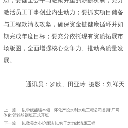
态；要健全公平与激励并重的薪酬机制，充分
激活员工干事创业内生动力；要抓实项目储备
与工程款清收攻坚，确保资金链健康循环并如
期完成年度目标；要充分依托现有资质拓展市
场版图，全面增强核心竞争力、推动高质量发
展。
通讯员：罗欣、田亚玲
摄影：刘祥天
上一篇：
以学赋能强本领！怀化产投水利水电工程公司首期“厂网一
体化”运维培训班正式开班
下一篇：
以敬畏之心护廉洁 以实干之力建清廉工程