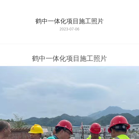
鹤中一体化项目施工照片
2023-07-06
鹤中一体化项目施工照片