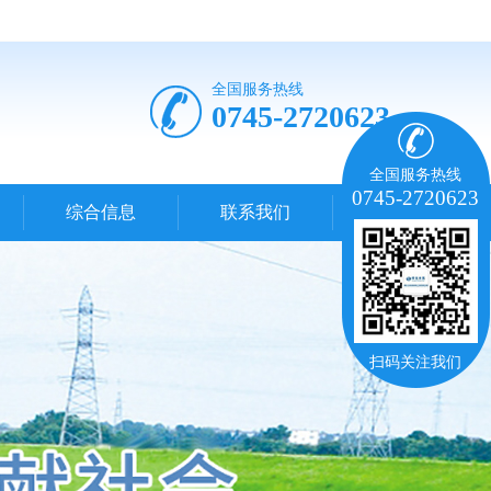
全国服务热线
0745-2720623
全国服务热线
0745-2720623
综合信息
联系我们
扫码关注我们