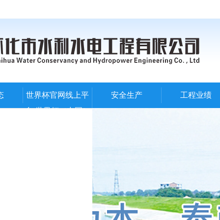
态
世界杯官网线上平
安全生产
工程业绩
台-世界杯（中国）