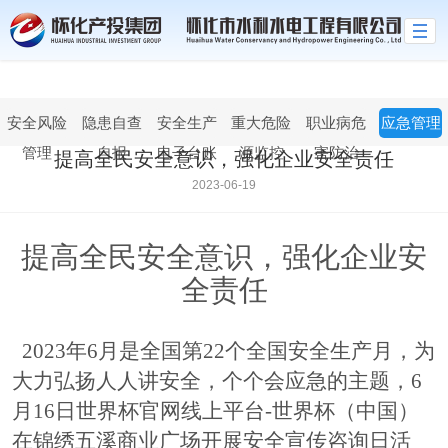
世界杯官网线上平台
安全风险
隐患自查
安全生产
重大危险
职业病危
应急管理
管理
自报
电子台账
源监控
害防治
提高全民安全意识，强化企业安全责任
2023-06-19
提高全民安全意识，强化企业安
全责任
2023年
6月是全国第
22
个全国安全生产月，为
大力弘扬
人人讲安全，个个会应急
的主题，
6
月16日
世界杯官网线上平台-世界杯（中国）
在
锦绣五溪商业广场
开展安全宣传咨询日活