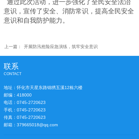
通过
此次活动
，进一步强化了全民安全法治
意识，宣传了安全
、消防
常识，提高全民安全
意识和自我防护能力
。
上一篇：
开展防汛抢险应急演练，筑牢安全意识
联系
CONTACT
地址：怀化市天星东路锦绣五溪12栋六楼
邮编：418000
电话：0745-2720623
手机：0745-2720623
传真：0745-2720623
邮箱：379665018@qq.com