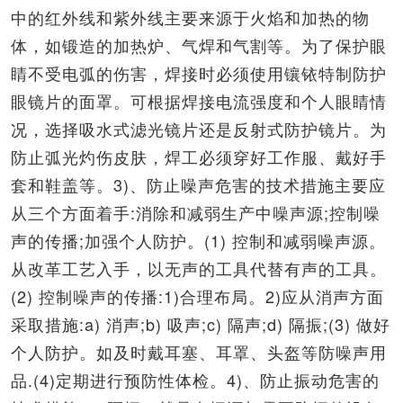
中的红外线和紫外线主要来源于火焰和加热的物
体，如锻造的加热炉、气焊和气割等。为了保护眼
睛不受电弧的伤害，焊接时必须使用镶铱特制防护
眼镜片的面罩。可根据焊接电流强度和个人眼睛情
况，选择吸水式滤光镜片还是反射式防护镜片。为
防止弧光灼伤皮肤，焊工必须穿好工作服、戴好手
套和鞋盖等。3)、防止噪声危害的技术措施主要应
从三个方面着手:消除和减弱生产中噪声源;控制噪
声的传播;加强个人防护。(1) 控制和减弱噪声源。
从改革工艺入手，以无声的工具代替有声的工具。
(2) 控制噪声的传播:1)合理布局。2)应从消声方面
采取措施:a) 消声;b) 吸声;c) 隔声;d) 隔振;(3) 做好
个人防护。如及时戴耳塞、耳罩、头盔等防噪声用
品.(4)定期进行预防性体检。4)、防止振动危害的