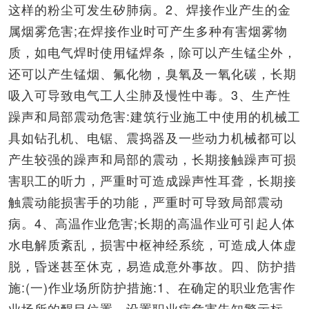
这样的粉尘可发生矽肺病。2、焊接作业产生的金
属烟雾危害;在焊接作业时可产生多种有害烟雾物
质，如电气焊时使用锰焊条，除可以产生锰尘外，
还可以产生锰烟、氟化物，臭氧及一氧化碳，长期
吸入可导致电气工人尘肺及慢性中毒。3、生产性
躁声和局部震动危害:建筑行业施工中使用的机械工
具如钻孔机、电锯、震捣器及一些动力机械都可以
产生较强的躁声和局部的震动，长期接触躁声可损
害职工的听力，严重时可造成躁声性耳聋，长期接
触震动能损害手的功能，严重时可导致局部震动
病。4、高温作业危害;长期的高温作业可引起人体
水电解质紊乱，损害中枢神经系统，可造成人体虚
脱，昏迷甚至休克，易造成意外事故。四、防护措
施:(一)作业场所防护措施:1、在确定的职业危害作
业场所的醒目位置，设置职业病危害告知警示标