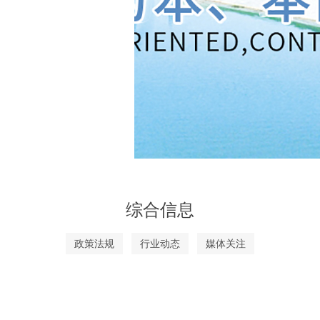
综合信息
政策法规
行业动态
媒体关注