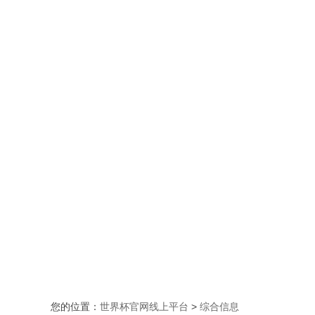
您的位置：
世界杯官网线上平台
>
综合信息