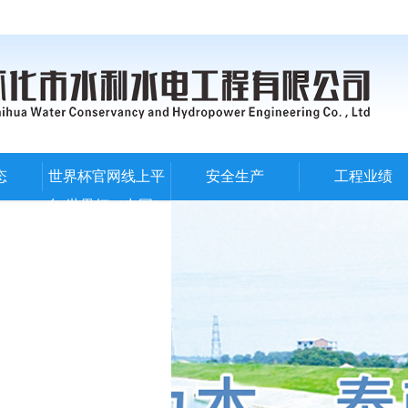
态
世界杯官网线上平
安全生产
工程业绩
台-世界杯（中国）