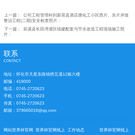
上一篇：
公司工程管理科到新晃县酒店塘化工小区西片、东片岸坡
整治工程(二期)安全检查照片：
下一篇：
辰溪县长田湾灌区续建配套与节水改造工程现场施工照
片：
联系
CONTACT
地址：怀化市天星东路锦绣五溪12栋六楼
邮编：418000
电话：0745-2720623
手机：0745-2720623
传真：0745-2720623
邮箱：379665018@qq.com
网站世界杯官网
世界杯官网线上
工作动态
世界杯官网线上